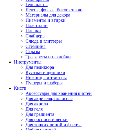
Гель-пасты
Ленты, фольга, битое стекло
Материалы для декора
Пигменты и втирки
Пластилин
Пленки
Слайдеры
Слюда и глиттеры
Стемпинг
Стразы
Трафареты и наклейки
Инструменты
Для педикюра
Кусачки и щипчики
Ножницы и твизеры
Пушеры и шаберы
Кисти
Аксессуары для хранения кистей
Для акригеля, полигеля
Для акрила
Для геля
Для градиента
Для росписи и лепки
Для тонких линий и френча
Наборы кистей