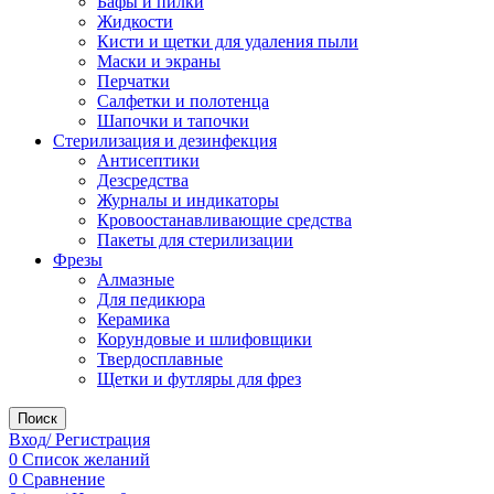
Бафы и пилки
Жидкости
Кисти и щетки для удаления пыли
Маски и экраны
Перчатки
Салфетки и полотенца
Шапочки и тапочки
Стерилизация и дезинфекция
Антисептики
Дезсредства
Журналы и индикаторы
Кровоостанавливающие средства
Пакеты для стерилизации
Фрезы
Алмазные
Для педикюра
Керамика
Корундовые и шлифовщики
Твердосплавные
Щетки и футляры для фрез
Поиск
Вход/ Регистрация
0
Список желаний
0
Сравнение