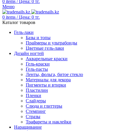
0
items
/
Цена:
0
тг.
Меню
0
items
/
Цена:
0
тг.
Каталог товаров
Гель-лаки
Базы и топы
Праймеры и ультрабонды
Цветные гель-лаки
Дизайн ногтей
Акварельные краски
Гель-краски
Гель-пасты
Ленты, фольга, битое стекло
Материалы для декора
Пигменты и втирки
Пластилин
Пленки
Слайдеры
Слюда и глиттеры
Стемпинг
Стразы
Трафареты и наклейки
Наращивание