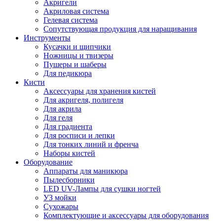
Акригели
Акриловая система
Гелевая система
Сопутствующая продукция для наращивания
Инструменты
Кусачки и щипчики
Ножницы и твизеры
Пушеры и шаберы
Для педикюра
Кисти
Аксессуары для хранения кистей
Для акригеля, полигеля
Для акрила
Для геля
Для градиента
Для росписи и лепки
Для тонких линий и френча
Наборы кистей
Оборудование
Аппараты для маникюра
Пылесборники
LED UV-Лампы для сушки ногтей
УЗ мойки
Сухожары
Комплектующие и аксессуары для оборудования