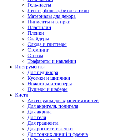
Гель-пасты
Ленты, фольга, битое стекло
Материалы для декора
Пигменты и втирки
Пластилин
Пленки
Слайдеры
Слюда и глиттеры
Стемпинг
Стразы
Трафареты и наклейки
Инструменты
Для педикюра
Кусачки и щипчики
Ножницы и твизеры
Пушеры и шаберы
Кисти
Аксессуары для хранения кистей
Для акригеля, полигеля
Для акрила
Для геля
Для градиента
Для росписи и лепки
Для тонких линий и френча
Наборы кистей