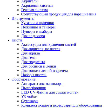
Акригели
Акриловая система
Гелевая система
Сопутствующая продукция для наращивания
Инструменты
Кусачки и щипчики
Ножницы и твизеры
Пушеры и шаберы
Для педикюра
Кисти
Аксессуары для хранения кистей
Для акригеля, полигеля
Для акрила
Для геля
Для градиента
Для росписи и лепки
Для тонких линий и френча
Наборы кистей
Оборудование
Аппараты для маникюра
Пылесборники
LED UV-Лампы для сушки ногтей
УЗ мойки
Сухожары
Комплектующие и аксессуары для оборудования