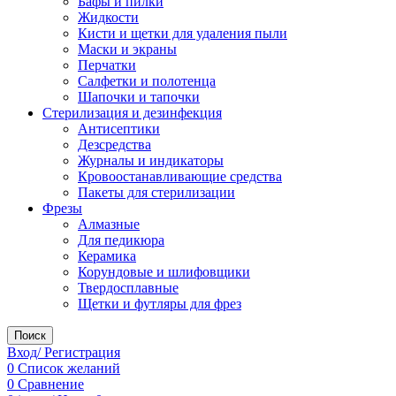
Бафы и пилки
Жидкости
Кисти и щетки для удаления пыли
Маски и экраны
Перчатки
Салфетки и полотенца
Шапочки и тапочки
Стерилизация и дезинфекция
Антисептики
Дезсредства
Журналы и индикаторы
Кровоостанавливающие средства
Пакеты для стерилизации
Фрезы
Алмазные
Для педикюра
Керамика
Корундовые и шлифовщики
Твердосплавные
Щетки и футляры для фрез
Поиск
Вход/ Регистрация
0
Список желаний
0
Сравнение