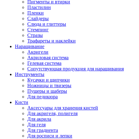
Пигменты и втирки
Пластилин
Пленки
Слайдеры
Слюда и глиттеры
Стемпинг
Стразы
Трафареты и наклейки
Наращивание
Акригели
Акриловая система
Гелевая система
Сопутствующая продукция для наращивания
Инструменты
Кусачки и щипчики
Ножницы и твизеры
Пушеры и шаберы
Для педикюра
Кисти
Аксессуары для хранения кистей
Для акригеля, полигеля
Для акрила
Для геля
Для градиента
Для росписи и лепки