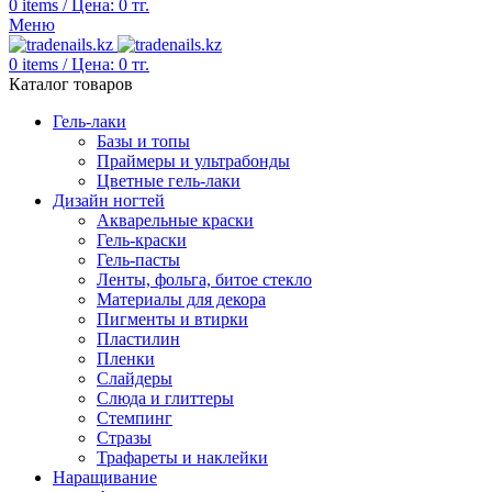
0
items
/
Цена:
0
тг.
Меню
0
items
/
Цена:
0
тг.
Каталог товаров
Гель-лаки
Базы и топы
Праймеры и ультрабонды
Цветные гель-лаки
Дизайн ногтей
Акварельные краски
Гель-краски
Гель-пасты
Ленты, фольга, битое стекло
Материалы для декора
Пигменты и втирки
Пластилин
Пленки
Слайдеры
Слюда и глиттеры
Стемпинг
Стразы
Трафареты и наклейки
Наращивание