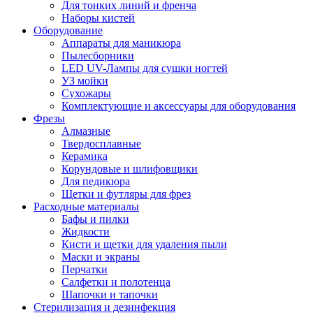
Для тонких линий и френча
Наборы кистей
Оборудование
Аппараты для маникюра
Пылесборники
LED UV-Лампы для сушки ногтей
УЗ мойки
Сухожары
Комплектующие и аксессуары для оборудования
Фрезы
Алмазные
Твердосплавные
Керамика
Корундовые и шлифовщики
Для педикюра
Щетки и футляры для фрез
Расходные материалы
Бафы и пилки
Жидкости
Кисти и щетки для удаления пыли
Маски и экраны
Перчатки
Салфетки и полотенца
Шапочки и тапочки
Стерилизация и дезинфекция