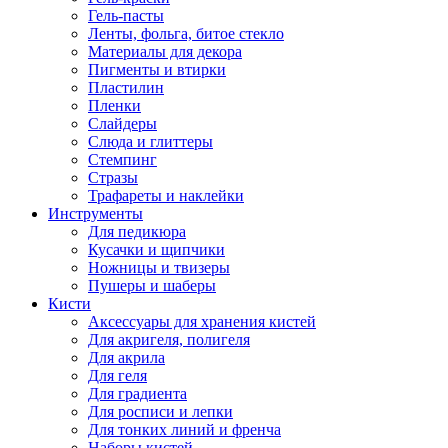
Гель-пасты
Ленты, фольга, битое стекло
Материалы для декора
Пигменты и втирки
Пластилин
Пленки
Слайдеры
Слюда и глиттеры
Стемпинг
Стразы
Трафареты и наклейки
Инструменты
Для педикюра
Кусачки и щипчики
Ножницы и твизеры
Пушеры и шаберы
Кисти
Аксессуары для хранения кистей
Для акригеля, полигеля
Для акрила
Для геля
Для градиента
Для росписи и лепки
Для тонких линий и френча
Наборы кистей