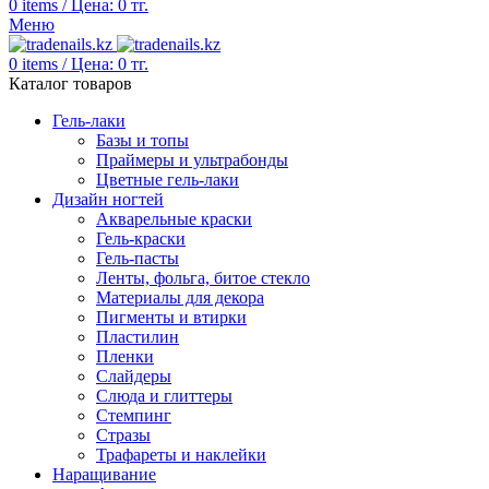
0
items
/
Цена:
0
тг.
Меню
0
items
/
Цена:
0
тг.
Каталог товаров
Гель-лаки
Базы и топы
Праймеры и ультрабонды
Цветные гель-лаки
Дизайн ногтей
Акварельные краски
Гель-краски
Гель-пасты
Ленты, фольга, битое стекло
Материалы для декора
Пигменты и втирки
Пластилин
Пленки
Слайдеры
Слюда и глиттеры
Стемпинг
Стразы
Трафареты и наклейки
Наращивание