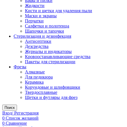
Бафы и пилки
Жидкости
Кисти и щетки для удаления пыли
Маски и экраны
Перчатки
Салфетки и полотенца
Шапочки и тапочки
Стерилизация и дезинфекция
Антисептики
Дезсредства
Журналы и индикаторы
Кровоостанавливающие средства
Пакеты для стерилизации
Фрезы
Алмазные
Для педикюра
Керамика
Корундовые и шлифовщики
Твердосплавные
Щетки и футляры для фрез
Поиск
Вход/ Регистрация
0
Список желаний
0
Сравнение