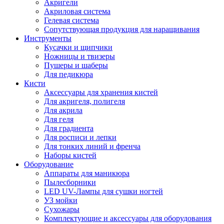
Акригели
Акриловая система
Гелевая система
Сопутствующая продукция для наращивания
Инструменты
Кусачки и щипчики
Ножницы и твизеры
Пушеры и шаберы
Для педикюра
Кисти
Аксессуары для хранения кистей
Для акригеля, полигеля
Для акрила
Для геля
Для градиента
Для росписи и лепки
Для тонких линий и френча
Наборы кистей
Оборудование
Аппараты для маникюра
Пылесборники
LED UV-Лампы для сушки ногтей
УЗ мойки
Сухожары
Комплектующие и аксессуары для оборудования