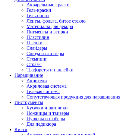
Акварельные краски
Гель-краски
Гель-пасты
Ленты, фольга, битое стекло
Материалы для декора
Пигменты и втирки
Пластилин
Пленки
Слайдеры
Слюда и глиттеры
Стемпинг
Стразы
Трафареты и наклейки
Наращивание
Акригели
Акриловая система
Гелевая система
Сопутствующая продукция для наращивания
Инструменты
Кусачки и щипчики
Ножницы и твизеры
Пушеры и шаберы
Для педикюра
Кисти
Аксессуары для хранения кистей