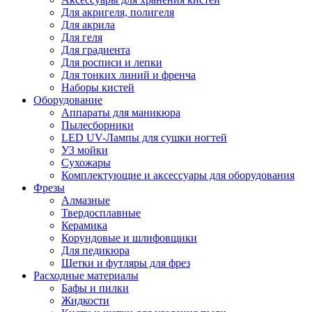
Для акригеля, полигеля
Для акрила
Для геля
Для градиента
Для росписи и лепки
Для тонких линий и френча
Наборы кистей
Оборудование
Аппараты для маникюра
Пылесборники
LED UV-Лампы для сушки ногтей
УЗ мойки
Сухожары
Комплектующие и аксессуары для оборудования
Фрезы
Алмазные
Твердосплавные
Керамика
Корундовые и шлифовщики
Для педикюра
Щетки и футляры для фрез
Расходные материалы
Бафы и пилки
Жидкости