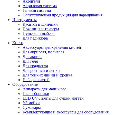
Акригели
Акриловая система
Гелевая система
Сопутствующая продукция для наращивания
Инструменты
Кусачки и щипчики
Ножницы и твизеры
Пушеры и шаберы
Для педикюра
Кисти
Аксессуары для хранения кистей
Для акригеля, полигеля
Для акрила
Для геля
Для градиента
Для росписи и лепки
Для тонких линий и френча
Наборы кистей
Оборудование
Аппараты для маникюра
Пылесборники
LED UV-Лампы для сушки ногтей
УЗ мойки
Сухожары
Комплектующие и аксессуары для оборудования