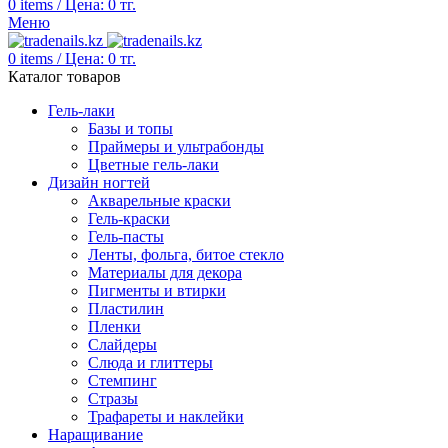
0
items
/
Цена:
0
тг.
Меню
0
items
/
Цена:
0
тг.
Каталог товаров
Гель-лаки
Базы и топы
Праймеры и ультрабонды
Цветные гель-лаки
Дизайн ногтей
Акварельные краски
Гель-краски
Гель-пасты
Ленты, фольга, битое стекло
Материалы для декора
Пигменты и втирки
Пластилин
Пленки
Слайдеры
Слюда и глиттеры
Стемпинг
Стразы
Трафареты и наклейки
Наращивание