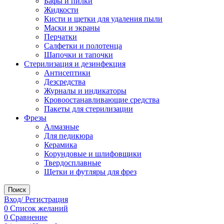
Бафы и пилки
Жидкости
Кисти и щетки для удаления пыли
Маски и экраны
Перчатки
Салфетки и полотенца
Шапочки и тапочки
Стерилизация и дезинфекция
Антисептики
Дезсредства
Журналы и индикаторы
Кровоостанавливающие средства
Пакеты для стерилизации
Фрезы
Алмазные
Для педикюра
Керамика
Корундовые и шлифовщики
Твердосплавные
Щетки и футляры для фрез
Поиск
Вход/ Регистрация
0
Список желаний
0
Сравнение