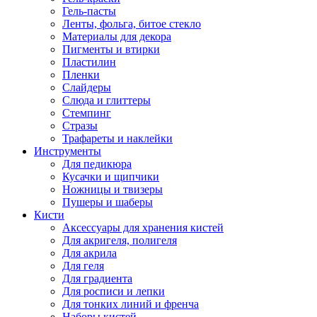
Гель-пасты
Ленты, фольга, битое стекло
Материалы для декора
Пигменты и втирки
Пластилин
Пленки
Слайдеры
Слюда и глиттеры
Стемпинг
Стразы
Трафареты и наклейки
Инструменты
Для педикюра
Кусачки и щипчики
Ножницы и твизеры
Пушеры и шаберы
Кисти
Аксессуары для хранения кистей
Для акригеля, полигеля
Для акрила
Для геля
Для градиента
Для росписи и лепки
Для тонких линий и френча
Наборы кистей