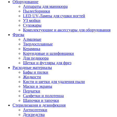
Оборудование
Аппараты для маникюра
Пылесборники
LED UV-Лампы для сушки ногтей
УЗ мойки
Сухожары
Комплектующие и аксессуары для оборудования
Фрезы
Алмазные
Твердосплавные
Керамика
Корундовые и шлифовщики
Для педикюра
Щетки и футляры для фрез
Расходные материалы
Бафы и пилки
Жидкости
Кисти и щетки для удаления пыли
Маски и экраны
Перчатки
Салфетки и полотенца
Шапочки и тапочки
Стерилизация и дезинфекция
Антисептики
Дезсредства