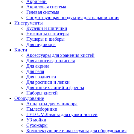
Акригели
Акриловая система
Гелевая система
Сопутствующая продукция для наращивания
Инструменты
Кусачки и щипчики
Ножницы и твизеры
Пушеры и шаберы
Для педикюра
Кисти
Аксессуары для хранения кистей
Для акригеля, полигеля
Для акрила
Для геля
Для градиента
Для росписи и лепки
Для тонких линий и френча
Наборы кистей
Оборудование
Аппараты для маникюра
Пылесборники
LED UV-Лампы для сушки ногтей
УЗ мойки
Сухожары
Комплектующие и аксессуары для оборудования