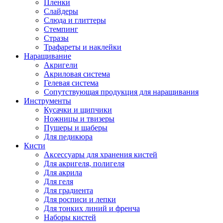
Пленки
Слайдеры
Слюда и глиттеры
Стемпинг
Стразы
Трафареты и наклейки
Наращивание
Акригели
Акриловая система
Гелевая система
Сопутствующая продукция для наращивания
Инструменты
Кусачки и щипчики
Ножницы и твизеры
Пушеры и шаберы
Для педикюра
Кисти
Аксессуары для хранения кистей
Для акригеля, полигеля
Для акрила
Для геля
Для градиента
Для росписи и лепки
Для тонких линий и френча
Наборы кистей