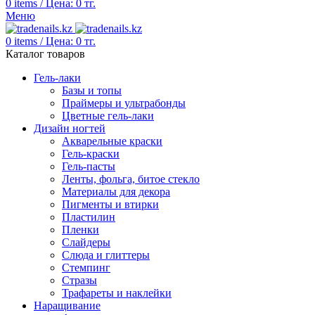
0
items
/
Цена:
0
тг.
Меню
0
items
/
Цена:
0
тг.
Каталог товаров
Гель-лаки
Базы и топы
Праймеры и ультрабонды
Цветные гель-лаки
Дизайн ногтей
Акварельные краски
Гель-краски
Гель-пасты
Ленты, фольга, битое стекло
Материалы для декора
Пигменты и втирки
Пластилин
Пленки
Слайдеры
Слюда и глиттеры
Стемпинг
Стразы
Трафареты и наклейки
Наращивание