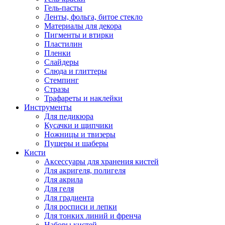
Гель-пасты
Ленты, фольга, битое стекло
Материалы для декора
Пигменты и втирки
Пластилин
Пленки
Слайдеры
Слюда и глиттеры
Стемпинг
Стразы
Трафареты и наклейки
Инструменты
Для педикюра
Кусачки и щипчики
Ножницы и твизеры
Пушеры и шаберы
Кисти
Аксессуары для хранения кистей
Для акригеля, полигеля
Для акрила
Для геля
Для градиента
Для росписи и лепки
Для тонких линий и френча
Наборы кистей