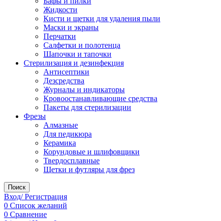
Бафы и пилки
Жидкости
Кисти и щетки для удаления пыли
Маски и экраны
Перчатки
Салфетки и полотенца
Шапочки и тапочки
Стерилизация и дезинфекция
Антисептики
Дезсредства
Журналы и индикаторы
Кровоостанавливающие средства
Пакеты для стерилизации
Фрезы
Алмазные
Для педикюра
Керамика
Корундовые и шлифовщики
Твердосплавные
Щетки и футляры для фрез
Поиск
Вход/ Регистрация
0
Список желаний
0
Сравнение