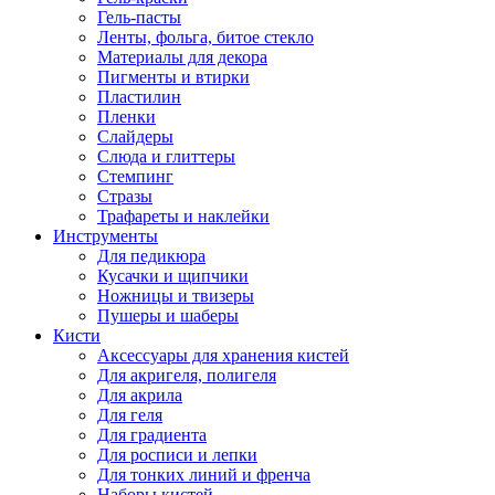
Гель-пасты
Ленты, фольга, битое стекло
Материалы для декора
Пигменты и втирки
Пластилин
Пленки
Слайдеры
Слюда и глиттеры
Стемпинг
Стразы
Трафареты и наклейки
Инструменты
Для педикюра
Кусачки и щипчики
Ножницы и твизеры
Пушеры и шаберы
Кисти
Аксессуары для хранения кистей
Для акригеля, полигеля
Для акрила
Для геля
Для градиента
Для росписи и лепки
Для тонких линий и френча
Наборы кистей