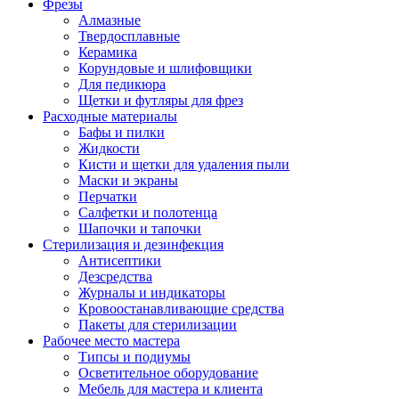
Фрезы
Алмазные
Твердосплавные
Керамика
Корундовые и шлифовщики
Для педикюра
Щетки и футляры для фрез
Расходные материалы
Бафы и пилки
Жидкости
Кисти и щетки для удаления пыли
Маски и экраны
Перчатки
Салфетки и полотенца
Шапочки и тапочки
Стерилизация и дезинфекция
Антисептики
Дезсредства
Журналы и индикаторы
Кровоостанавливающие средства
Пакеты для стерилизации
Рабочее место мастера
Типсы и подиумы
Осветительное оборудование
Мебель для мастера и клиента