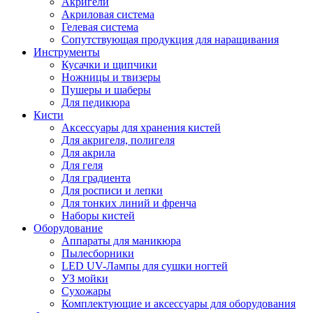
Акригели
Акриловая система
Гелевая система
Сопутствующая продукция для наращивания
Инструменты
Кусачки и щипчики
Ножницы и твизеры
Пушеры и шаберы
Для педикюра
Кисти
Аксессуары для хранения кистей
Для акригеля, полигеля
Для акрила
Для геля
Для градиента
Для росписи и лепки
Для тонких линий и френча
Наборы кистей
Оборудование
Аппараты для маникюра
Пылесборники
LED UV-Лампы для сушки ногтей
УЗ мойки
Сухожары
Комплектующие и аксессуары для оборудования