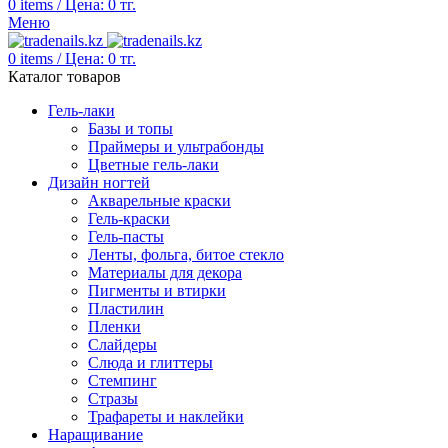
0
items
/
Цена:
0
тг.
Меню
0
items
/
Цена:
0
тг.
Каталог товаров
Гель-лаки
Базы и топы
Праймеры и ультрабонды
Цветные гель-лаки
Дизайн ногтей
Акварельные краски
Гель-краски
Гель-пасты
Ленты, фольга, битое стекло
Материалы для декора
Пигменты и втирки
Пластилин
Пленки
Слайдеры
Слюда и глиттеры
Стемпинг
Стразы
Трафареты и наклейки
Наращивание