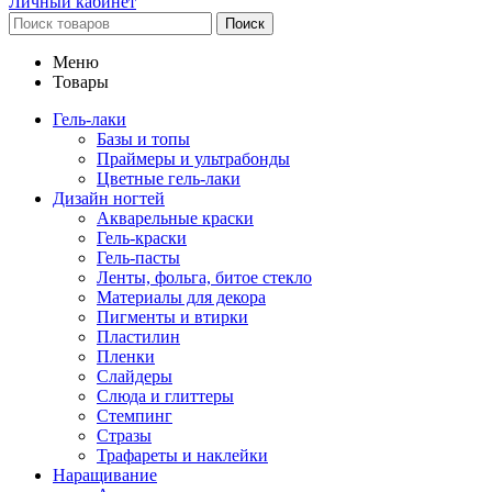
Личный кабинет
Поиск
Меню
Товары
Гель-лаки
Базы и топы
Праймеры и ультрабонды
Цветные гель-лаки
Дизайн ногтей
Акварельные краски
Гель-краски
Гель-пасты
Ленты, фольга, битое стекло
Материалы для декора
Пигменты и втирки
Пластилин
Пленки
Слайдеры
Слюда и глиттеры
Стемпинг
Стразы
Трафареты и наклейки
Наращивание