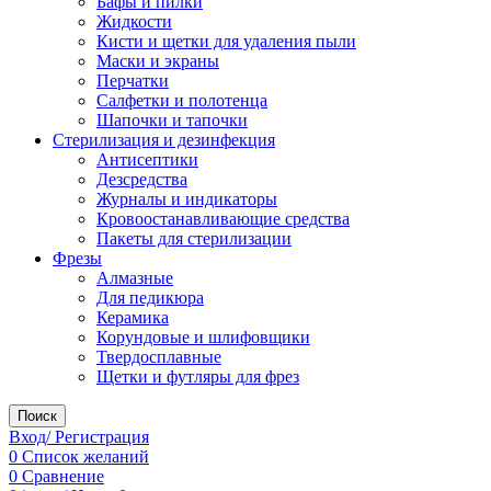
Бафы и пилки
Жидкости
Кисти и щетки для удаления пыли
Маски и экраны
Перчатки
Салфетки и полотенца
Шапочки и тапочки
Стерилизация и дезинфекция
Антисептики
Дезсредства
Журналы и индикаторы
Кровоостанавливающие средства
Пакеты для стерилизации
Фрезы
Алмазные
Для педикюра
Керамика
Корундовые и шлифовщики
Твердосплавные
Щетки и футляры для фрез
Поиск
Вход/ Регистрация
0
Список желаний
0
Сравнение