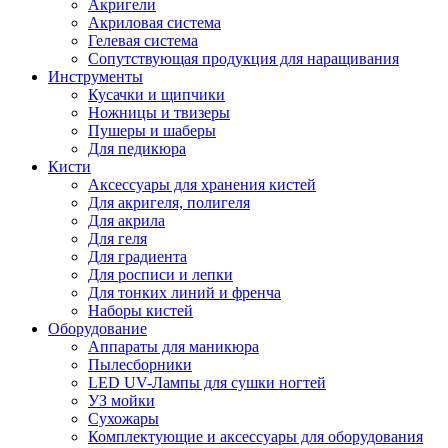
Акригели
Акриловая система
Гелевая система
Сопутствующая продукция для наращивания
Инструменты
Кусачки и щипчики
Ножницы и твизеры
Пушеры и шаберы
Для педикюра
Кисти
Аксессуары для хранения кистей
Для акригеля, полигеля
Для акрила
Для геля
Для градиента
Для росписи и лепки
Для тонких линий и френча
Наборы кистей
Оборудование
Аппараты для маникюра
Пылесборники
LED UV-Лампы для сушки ногтей
УЗ мойки
Сухожары
Комплектующие и аксессуары для оборудования