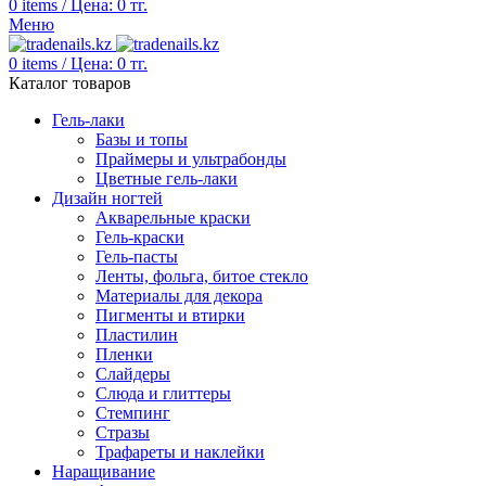
0
items
/
Цена:
0
тг.
Меню
0
items
/
Цена:
0
тг.
Каталог товаров
Гель-лаки
Базы и топы
Праймеры и ультрабонды
Цветные гель-лаки
Дизайн ногтей
Акварельные краски
Гель-краски
Гель-пасты
Ленты, фольга, битое стекло
Материалы для декора
Пигменты и втирки
Пластилин
Пленки
Слайдеры
Слюда и глиттеры
Стемпинг
Стразы
Трафареты и наклейки
Наращивание