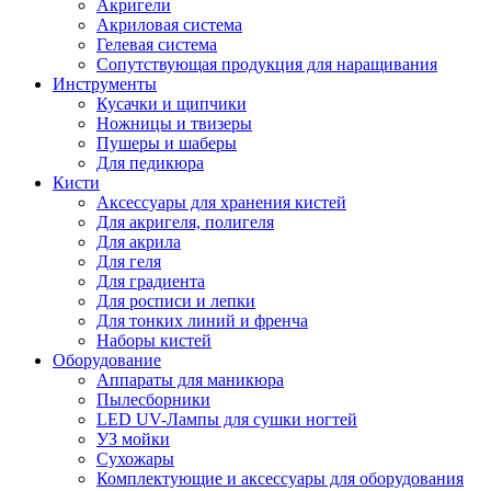
Акригели
Акриловая система
Гелевая система
Сопутствующая продукция для наращивания
Инструменты
Кусачки и щипчики
Ножницы и твизеры
Пушеры и шаберы
Для педикюра
Кисти
Аксессуары для хранения кистей
Для акригеля, полигеля
Для акрила
Для геля
Для градиента
Для росписи и лепки
Для тонких линий и френча
Наборы кистей
Оборудование
Аппараты для маникюра
Пылесборники
LED UV-Лампы для сушки ногтей
УЗ мойки
Сухожары
Комплектующие и аксессуары для оборудования