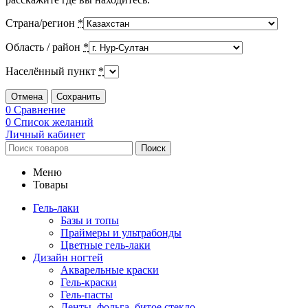
Страна/регион
*
Область / район
*
Населённый пункт
*
Отмена
Сохранить
0
Сравнение
0
Список желаний
Личный кабинет
Поиск
Меню
Товары
Гель-лаки
Базы и топы
Праймеры и ультрабонды
Цветные гель-лаки
Дизайн ногтей
Акварельные краски
Гель-краски
Гель-пасты
Ленты, фольга, битое стекло