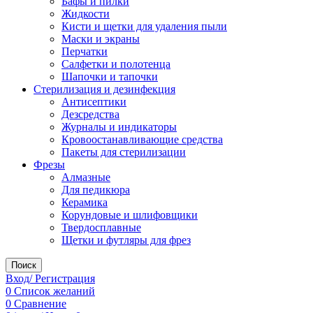
Бафы и пилки
Жидкости
Кисти и щетки для удаления пыли
Маски и экраны
Перчатки
Салфетки и полотенца
Шапочки и тапочки
Стерилизация и дезинфекция
Антисептики
Дезсредства
Журналы и индикаторы
Кровоостанавливающие средства
Пакеты для стерилизации
Фрезы
Алмазные
Для педикюра
Керамика
Корундовые и шлифовщики
Твердосплавные
Щетки и футляры для фрез
Поиск
Вход/ Регистрация
0
Список желаний
0
Сравнение