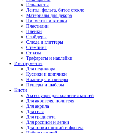
Гель-пасты
Ленты, фольга, битое стекло
Материалы для декора
Пигменты и втирки
Пластилин
Пленки
Слайдеры
Слюда и глиттеры
Стемпинг
Стразы
Трафареты и наклейки
Инструменты
Для педикюра
Кусачки и щипчики
Ножницы и твизеры
Пушеры и шаберы
Кисти
Аксессуары для хранения кистей
Для акригеля, полигеля
Для акрила
Для геля
Для градиента
Для росписи и лепки
Для тонких линий и френча
Наборы кистей