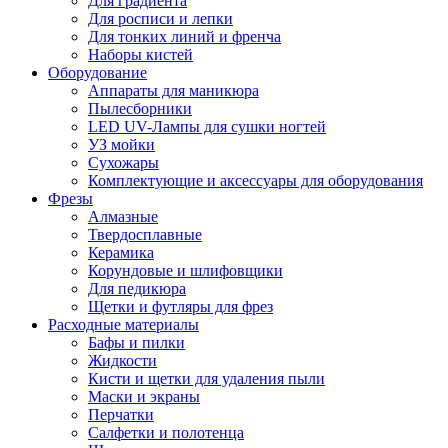
Для градиента
Для росписи и лепки
Для тонких линий и френча
Наборы кистей
Оборудование
Аппараты для маникюра
Пылесборники
LED UV-Лампы для сушки ногтей
УЗ мойки
Сухожары
Комплектующие и аксессуары для оборудования
Фрезы
Алмазные
Твердосплавные
Керамика
Корундовые и шлифовщики
Для педикюра
Щетки и футляры для фрез
Расходные материалы
Бафы и пилки
Жидкости
Кисти и щетки для удаления пыли
Маски и экраны
Перчатки
Салфетки и полотенца