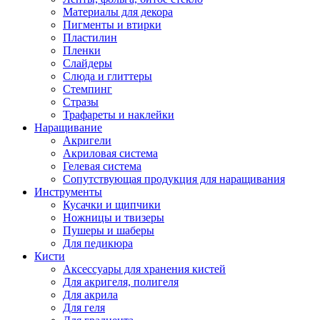
Материалы для декора
Пигменты и втирки
Пластилин
Пленки
Слайдеры
Слюда и глиттеры
Стемпинг
Стразы
Трафареты и наклейки
Наращивание
Акригели
Акриловая система
Гелевая система
Сопутствующая продукция для наращивания
Инструменты
Кусачки и щипчики
Ножницы и твизеры
Пушеры и шаберы
Для педикюра
Кисти
Аксессуары для хранения кистей
Для акригеля, полигеля
Для акрила
Для геля