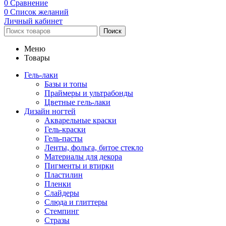
0
Сравнение
0
Список желаний
Личный кабинет
Поиск
Меню
Товары
Гель-лаки
Базы и топы
Праймеры и ультрабонды
Цветные гель-лаки
Дизайн ногтей
Акварельные краски
Гель-краски
Гель-пасты
Ленты, фольга, битое стекло
Материалы для декора
Пигменты и втирки
Пластилин
Пленки
Слайдеры
Слюда и глиттеры
Стемпинг
Стразы