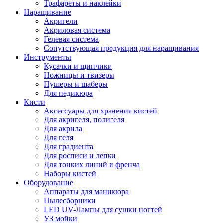
Трафареты и наклейки
Наращивание
Акригели
Акриловая система
Гелевая система
Сопутствующая продукция для наращивания
Инструменты
Кусачки и щипчики
Ножницы и твизеры
Пушеры и шаберы
Для педикюра
Кисти
Аксессуары для хранения кистей
Для акригеля, полигеля
Для акрила
Для геля
Для градиента
Для росписи и лепки
Для тонких линий и френча
Наборы кистей
Оборудование
Аппараты для маникюра
Пылесборники
LED UV-Лампы для сушки ногтей
УЗ мойки