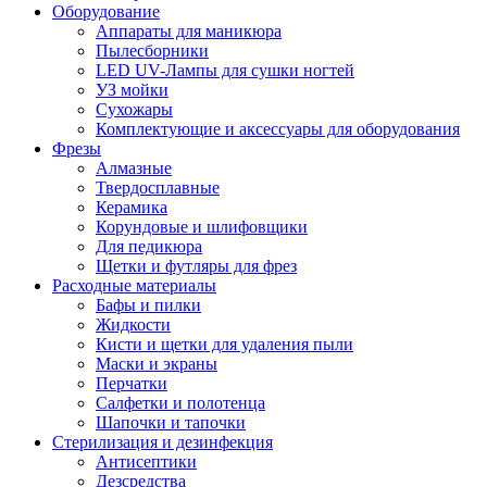
Оборудование
Аппараты для маникюра
Пылесборники
LED UV-Лампы для сушки ногтей
УЗ мойки
Сухожары
Комплектующие и аксессуары для оборудования
Фрезы
Алмазные
Твердосплавные
Керамика
Корундовые и шлифовщики
Для педикюра
Щетки и футляры для фрез
Расходные материалы
Бафы и пилки
Жидкости
Кисти и щетки для удаления пыли
Маски и экраны
Перчатки
Салфетки и полотенца
Шапочки и тапочки
Стерилизация и дезинфекция
Антисептики
Дезсредства