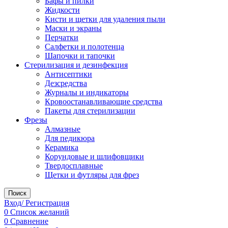
Бафы и пилки
Жидкости
Кисти и щетки для удаления пыли
Маски и экраны
Перчатки
Салфетки и полотенца
Шапочки и тапочки
Стерилизация и дезинфекция
Антисептики
Дезсредства
Журналы и индикаторы
Кровоостанавливающие средства
Пакеты для стерилизации
Фрезы
Алмазные
Для педикюра
Керамика
Корундовые и шлифовщики
Твердосплавные
Щетки и футляры для фрез
Поиск
Вход/ Регистрация
0
Список желаний
0
Сравнение