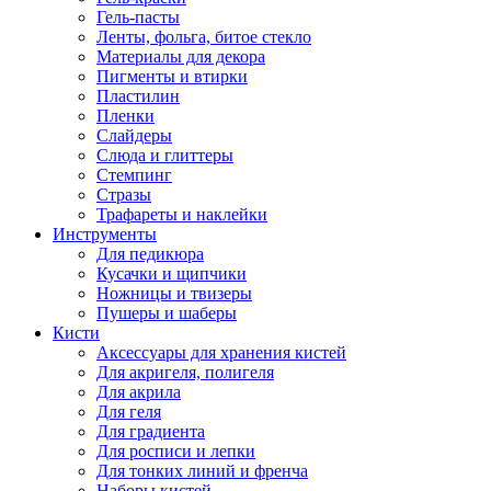
Гель-пасты
Ленты, фольга, битое стекло
Материалы для декора
Пигменты и втирки
Пластилин
Пленки
Слайдеры
Слюда и глиттеры
Стемпинг
Стразы
Трафареты и наклейки
Инструменты
Для педикюра
Кусачки и щипчики
Ножницы и твизеры
Пушеры и шаберы
Кисти
Аксессуары для хранения кистей
Для акригеля, полигеля
Для акрила
Для геля
Для градиента
Для росписи и лепки
Для тонких линий и френча
Наборы кистей