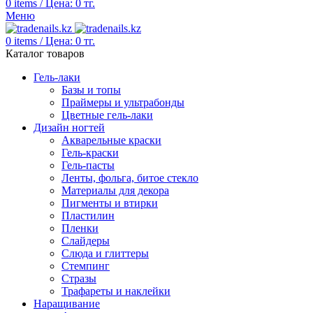
0
items
/
Цена:
0
тг.
Меню
0
items
/
Цена:
0
тг.
Каталог товаров
Гель-лаки
Базы и топы
Праймеры и ультрабонды
Цветные гель-лаки
Дизайн ногтей
Акварельные краски
Гель-краски
Гель-пасты
Ленты, фольга, битое стекло
Материалы для декора
Пигменты и втирки
Пластилин
Пленки
Слайдеры
Слюда и глиттеры
Стемпинг
Стразы
Трафареты и наклейки
Наращивание