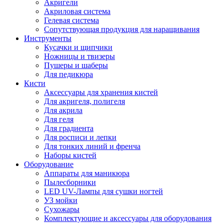
Акригели
Акриловая система
Гелевая система
Сопутствующая продукция для наращивания
Инструменты
Кусачки и щипчики
Ножницы и твизеры
Пушеры и шаберы
Для педикюра
Кисти
Аксессуары для хранения кистей
Для акригеля, полигеля
Для акрила
Для геля
Для градиента
Для росписи и лепки
Для тонких линий и френча
Наборы кистей
Оборудование
Аппараты для маникюра
Пылесборники
LED UV-Лампы для сушки ногтей
УЗ мойки
Сухожары
Комплектующие и аксессуары для оборудования