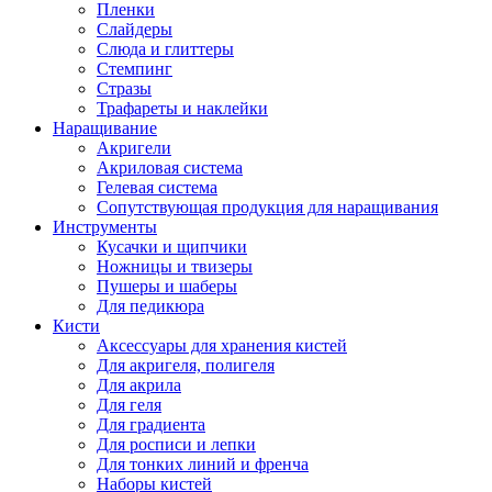
Пленки
Слайдеры
Слюда и глиттеры
Стемпинг
Стразы
Трафареты и наклейки
Наращивание
Акригели
Акриловая система
Гелевая система
Сопутствующая продукция для наращивания
Инструменты
Кусачки и щипчики
Ножницы и твизеры
Пушеры и шаберы
Для педикюра
Кисти
Аксессуары для хранения кистей
Для акригеля, полигеля
Для акрила
Для геля
Для градиента
Для росписи и лепки
Для тонких линий и френча
Наборы кистей