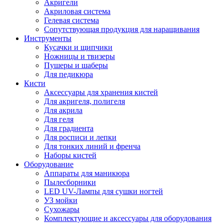
Акригели
Акриловая система
Гелевая система
Сопутствующая продукция для наращивания
Инструменты
Кусачки и щипчики
Ножницы и твизеры
Пушеры и шаберы
Для педикюра
Кисти
Аксессуары для хранения кистей
Для акригеля, полигеля
Для акрила
Для геля
Для градиента
Для росписи и лепки
Для тонких линий и френча
Наборы кистей
Оборудование
Аппараты для маникюра
Пылесборники
LED UV-Лампы для сушки ногтей
УЗ мойки
Сухожары
Комплектующие и аксессуары для оборудования