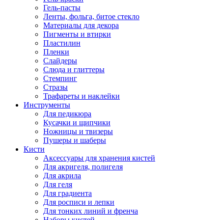
Гель-пасты
Ленты, фольга, битое стекло
Материалы для декора
Пигменты и втирки
Пластилин
Пленки
Слайдеры
Слюда и глиттеры
Стемпинг
Стразы
Трафареты и наклейки
Инструменты
Для педикюра
Кусачки и щипчики
Ножницы и твизеры
Пушеры и шаберы
Кисти
Аксессуары для хранения кистей
Для акригеля, полигеля
Для акрила
Для геля
Для градиента
Для росписи и лепки
Для тонких линий и френча
Наборы кистей