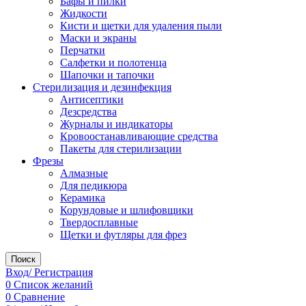
Бафы и пилки
Жидкости
Кисти и щетки для удаления пыли
Маски и экраны
Перчатки
Салфетки и полотенца
Шапочки и тапочки
Стерилизация и дезинфекция
Антисептики
Дезсредства
Журналы и индикаторы
Кровоостанавливающие средства
Пакеты для стерилизации
Фрезы
Алмазные
Для педикюра
Керамика
Корундовые и шлифовщики
Твердосплавные
Щетки и футляры для фрез
Поиск
Вход/ Регистрация
0
Список желаний
0
Сравнение