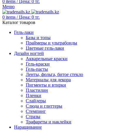
0
items
/
Цена:
0
тг.
Меню
0
items
/
Цена:
0
тг.
Каталог товаров
Гель-лаки
Базы и топы
Праймеры и ультрабонды
Цветные гель-лаки
Дизайн ногтей
Акварельные краски
Гель-краски
Гель-пасты
Ленты, фольга, битое стекло
Материалы для декора
Пигменты и втирки
Пластилин
Пленки
Слайдеры
Слюда и глиттеры
Стемпинг
Стразы
Трафареты и наклейки
Наращивание