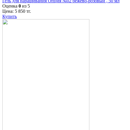
Гель для наращивания Опция №02 бежево-розовый , 50 мл
Оценка
0
из 5
Цена:
5 850
тг.
Купить