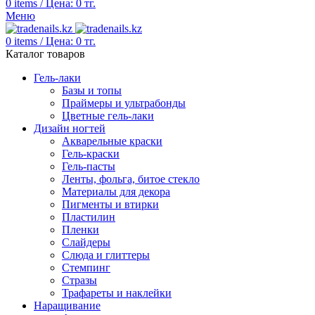
0
items
/
Цена:
0
тг.
Меню
0
items
/
Цена:
0
тг.
Каталог товаров
Гель-лаки
Базы и топы
Праймеры и ультрабонды
Цветные гель-лаки
Дизайн ногтей
Акварельные краски
Гель-краски
Гель-пасты
Ленты, фольга, битое стекло
Материалы для декора
Пигменты и втирки
Пластилин
Пленки
Слайдеры
Слюда и глиттеры
Стемпинг
Стразы
Трафареты и наклейки
Наращивание