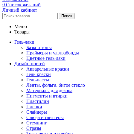
0
Список желаний
Личный кабинет
Поиск
Меню
Товары
Гель-лаки
Базы и топы
Праймеры и ультрабонды
Цветные гель-лаки
Дизайн ногтей
Акварельные краски
Гель-краски
Гель-пасты
Ленты, фольга, битое стекло
Материалы для декора
Пигменты и втирки
Пластилин
Пленки
Слайдеры
Слюда и глиттеры
Стемпинг
Стразы
Трафареты и наклейки