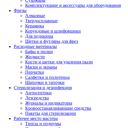
Сухожары
Комплектующие и аксессуары для оборудования
Фрезы
Алмазные
Твердосплавные
Керамика
Корундовые и шлифовщики
Для педикюра
Щетки и футляры для фрез
Расходные материалы
Бафы и пилки
Жидкости
Кисти и щетки для удаления пыли
Маски и экраны
Перчатки
Салфетки и полотенца
Шапочки и тапочки
Стерилизация и дезинфекция
Антисептики
Дезсредства
Журналы и индикаторы
Кровоостанавливающие средства
Пакеты для стерилизации
Рабочее место мастера
Типсы и подиумы