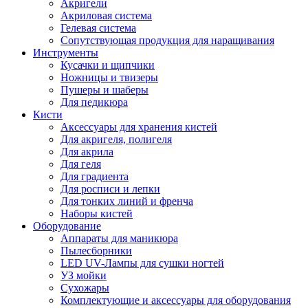
Акригели
Акриловая система
Гелевая система
Сопутствующая продукция для наращивания
Инструменты
Кусачки и щипчики
Ножницы и твизеры
Пушеры и шаберы
Для педикюра
Кисти
Аксессуары для хранения кистей
Для акригеля, полигеля
Для акрила
Для геля
Для градиента
Для росписи и лепки
Для тонких линий и френча
Наборы кистей
Оборудование
Аппараты для маникюра
Пылесборники
LED UV-Лампы для сушки ногтей
УЗ мойки
Сухожары
Комплектующие и аксессуары для оборудования