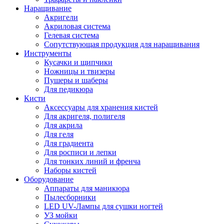
Наращивание
Акригели
Акриловая система
Гелевая система
Сопутствующая продукция для наращивания
Инструменты
Кусачки и щипчики
Ножницы и твизеры
Пушеры и шаберы
Для педикюра
Кисти
Аксессуары для хранения кистей
Для акригеля, полигеля
Для акрила
Для геля
Для градиента
Для росписи и лепки
Для тонких линий и френча
Наборы кистей
Оборудование
Аппараты для маникюра
Пылесборники
LED UV-Лампы для сушки ногтей
УЗ мойки