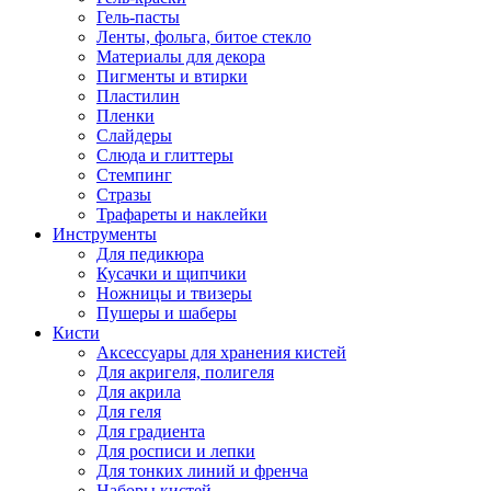
Гель-пасты
Ленты, фольга, битое стекло
Материалы для декора
Пигменты и втирки
Пластилин
Пленки
Слайдеры
Слюда и глиттеры
Стемпинг
Стразы
Трафареты и наклейки
Инструменты
Для педикюра
Кусачки и щипчики
Ножницы и твизеры
Пушеры и шаберы
Кисти
Аксессуары для хранения кистей
Для акригеля, полигеля
Для акрила
Для геля
Для градиента
Для росписи и лепки
Для тонких линий и френча
Наборы кистей