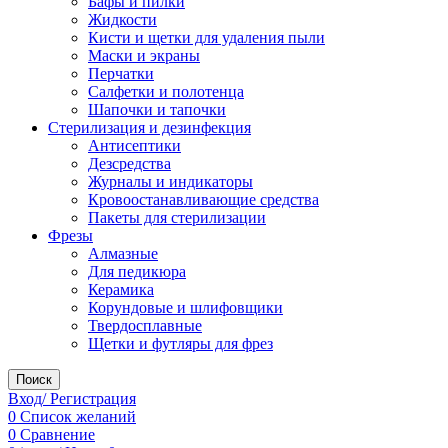
Бафы и пилки
Жидкости
Кисти и щетки для удаления пыли
Маски и экраны
Перчатки
Салфетки и полотенца
Шапочки и тапочки
Стерилизация и дезинфекция
Антисептики
Дезсредства
Журналы и индикаторы
Кровоостанавливающие средства
Пакеты для стерилизации
Фрезы
Алмазные
Для педикюра
Керамика
Корундовые и шлифовщики
Твердосплавные
Щетки и футляры для фрез
Поиск
Вход/ Регистрация
0
Список желаний
0
Сравнение