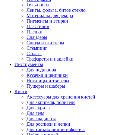
Гель-пасты
Ленты, фольга, битое стекло
Материалы для декора
Пигменты и втирки
Пластилин
Пленки
Слайдеры
Слюда и глиттеры
Стемпинг
Стразы
Трафареты и наклейки
Инструменты
Для педикюра
Кусачки и щипчики
Ножницы и твизеры
Пушеры и шаберы
Кисти
Аксессуары для хранения кистей
Для акригеля, полигеля
Для акрила
Для геля
Для градиента
Для росписи и лепки
Для тонких линий и френча
Наборы кистей