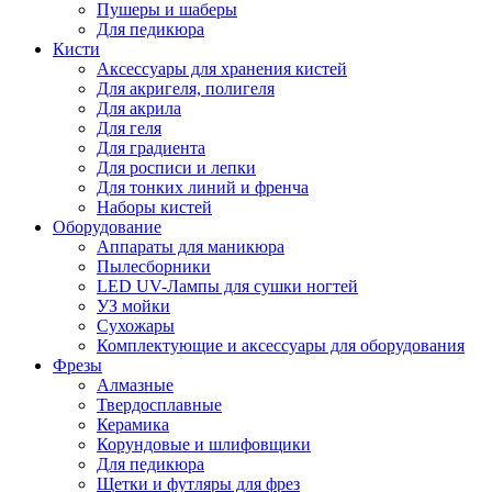
Пушеры и шаберы
Для педикюра
Кисти
Аксессуары для хранения кистей
Для акригеля, полигеля
Для акрила
Для геля
Для градиента
Для росписи и лепки
Для тонких линий и френча
Наборы кистей
Оборудование
Аппараты для маникюра
Пылесборники
LED UV-Лампы для сушки ногтей
УЗ мойки
Сухожары
Комплектующие и аксессуары для оборудования
Фрезы
Алмазные
Твердосплавные
Керамика
Корундовые и шлифовщики
Для педикюра
Щетки и футляры для фрез