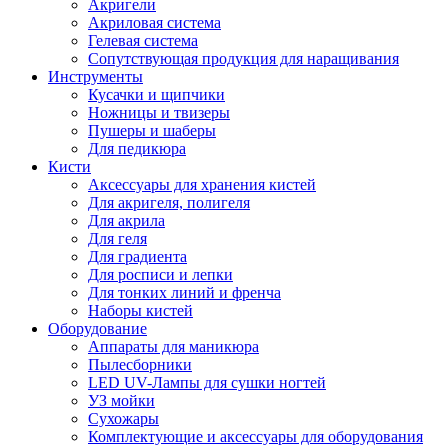
Акригели
Акриловая система
Гелевая система
Сопутствующая продукция для наращивания
Инструменты
Кусачки и щипчики
Ножницы и твизеры
Пушеры и шаберы
Для педикюра
Кисти
Аксессуары для хранения кистей
Для акригеля, полигеля
Для акрила
Для геля
Для градиента
Для росписи и лепки
Для тонких линий и френча
Наборы кистей
Оборудование
Аппараты для маникюра
Пылесборники
LED UV-Лампы для сушки ногтей
УЗ мойки
Сухожары
Комплектующие и аксессуары для оборудования