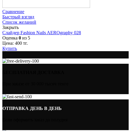
Сравнение
Быстрый взгляд
Список желаний
Закрыть
Слайдер Fashion Nails AEROgraphy 028
Оценка
0
из 5
Цена:
400
тг.
Купить
БЕСПЛАТНАЯ ДОСТАВКА
При заказе от 30 000 тысяч тенге
ОТПРАВКА ДЕНЬ В ДЕНЬ
Если оформить заказ до полудня