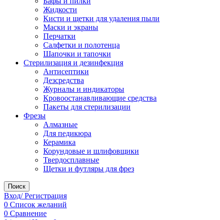
Бафы и пилки
Жидкости
Кисти и щетки для удаления пыли
Маски и экраны
Перчатки
Салфетки и полотенца
Шапочки и тапочки
Стерилизация и дезинфекция
Антисептики
Дезсредства
Журналы и индикаторы
Кровоостанавливающие средства
Пакеты для стерилизации
Фрезы
Алмазные
Для педикюра
Керамика
Корундовые и шлифовщики
Твердосплавные
Щетки и футляры для фрез
Поиск
Вход/ Регистрация
0
Список желаний
0
Сравнение