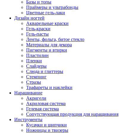
Базы и топы
Праймеры и ультрабонды
Цветные гель-лаки
Дизайн ногтей
Акварельные краски
Гель-краски
Гель-пасты
Ленты, фольга, битое стекло
Материалы для декора
Пигменты и втирки
Пластилин
Пленки
Слайдеры
Слюда и глиттеры
Стемпинг
Стразы
Трафареты и наклейки
Наращивание
Акригели
Акриловая система
Гелевая система
Сопутствующая продукция для наращивания
Инструменты
Кусачки и щипчики
Ножницы и твизеры