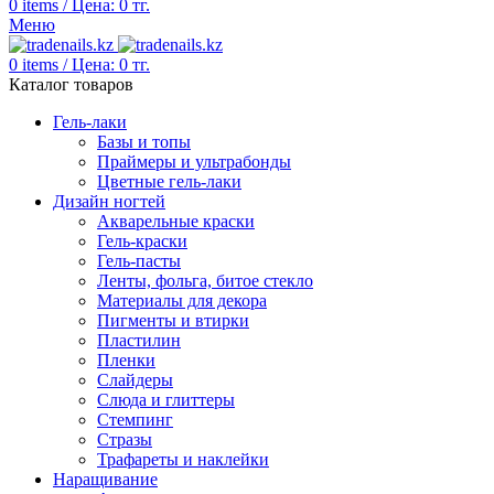
0
items
/
Цена:
0
тг.
Меню
0
items
/
Цена:
0
тг.
Каталог товаров
Гель-лаки
Базы и топы
Праймеры и ультрабонды
Цветные гель-лаки
Дизайн ногтей
Акварельные краски
Гель-краски
Гель-пасты
Ленты, фольга, битое стекло
Материалы для декора
Пигменты и втирки
Пластилин
Пленки
Слайдеры
Слюда и глиттеры
Стемпинг
Стразы
Трафареты и наклейки
Наращивание