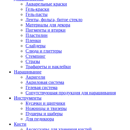
Акварельные краски
Гель-краски
Гель-пасты
Ленты, фольга, битое стекло
Материалы для декора
Пигменты и втирки
Пластилин
Пленки
Слайдеры
Слюда и глиттеры
Стемпинг
Стразы
Трафареты и наклейки
Наращивание
Акригели
Акриловая система
Гелевая система
Сопутствующая продукция для наращивания
Инструменты
Кусачки и щипчики
Ножницы и твизеры
Пушеры и шаберы
Для педикюра
Кисти
Аксессуары для хранения кистей