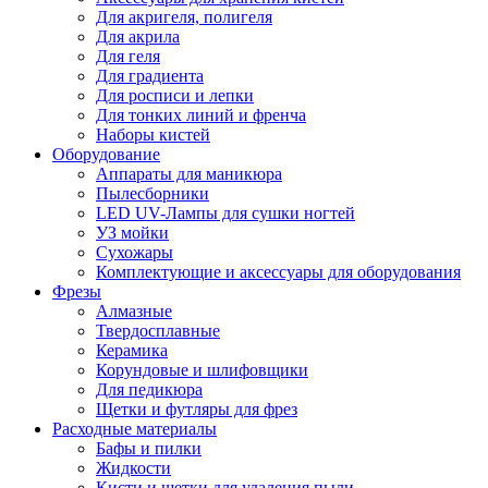
Для акригеля, полигеля
Для акрила
Для геля
Для градиента
Для росписи и лепки
Для тонких линий и френча
Наборы кистей
Оборудование
Аппараты для маникюра
Пылесборники
LED UV-Лампы для сушки ногтей
УЗ мойки
Сухожары
Комплектующие и аксессуары для оборудования
Фрезы
Алмазные
Твердосплавные
Керамика
Корундовые и шлифовщики
Для педикюра
Щетки и футляры для фрез
Расходные материалы
Бафы и пилки
Жидкости
Кисти и щетки для удаления пыли