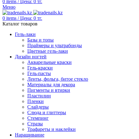
0
items
/
Цена:
0
тг.
Меню
0
items
/
Цена:
0
тг.
Каталог товаров
Гель-лаки
Базы и топы
Праймеры и ультрабонды
Цветные гель-лаки
Дизайн ногтей
Акварельные краски
Гель-краски
Гель-пасты
Ленты, фольга, битое стекло
Материалы для декора
Пигменты и втирки
Пластилин
Пленки
Слайдеры
Слюда и глиттеры
Стемпинг
Стразы
Трафареты и наклейки
Наращивание