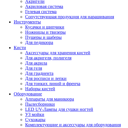
Акригели
Акриловая система
Гелевая система
Сопутствующая продукция для наращивания
Инструменты
Кусачки и щипчики
Ножницы и твизеры
Пушеры и шаберы
Для педикюра
Кисти
Аксессуары для хранения кистей
Для акригеля, полигеля
Для акрила
Для геля
Для градиента
Для росписи и лепки
Для тонких линий и френча
Наборы кистей
Оборудование
Аппараты для маникюра
Пылесборники
LED UV-Лампы для сушки ногтей
УЗ мойки
Сухожары
Комплектующие и аксессуары для оборудования