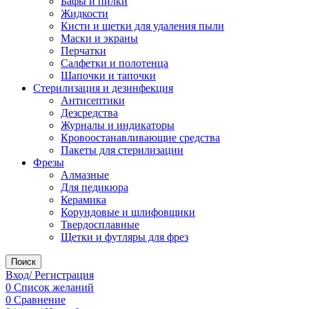
Бафы и пилки
Жидкости
Кисти и щетки для удаления пыли
Маски и экраны
Перчатки
Салфетки и полотенца
Шапочки и тапочки
Стерилизация и дезинфекция
Антисептики
Дезсредства
Журналы и индикаторы
Кровоостанавливающие средства
Пакеты для стерилизации
Фрезы
Алмазные
Для педикюра
Керамика
Корундовые и шлифовщики
Твердосплавные
Щетки и футляры для фрез
Поиск
Вход/ Регистрация
0
Список желаний
0
Сравнение