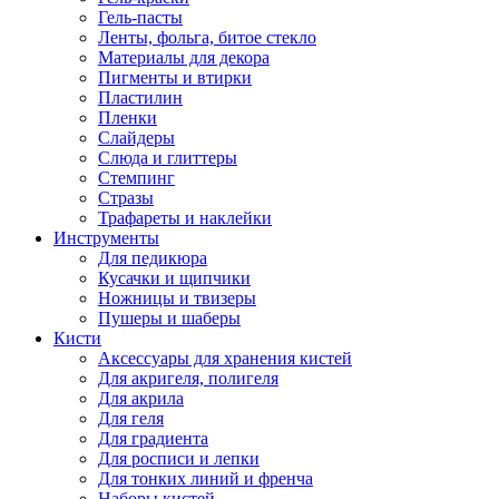
Гель-пасты
Ленты, фольга, битое стекло
Материалы для декора
Пигменты и втирки
Пластилин
Пленки
Слайдеры
Слюда и глиттеры
Стемпинг
Стразы
Трафареты и наклейки
Инструменты
Для педикюра
Кусачки и щипчики
Ножницы и твизеры
Пушеры и шаберы
Кисти
Аксессуары для хранения кистей
Для акригеля, полигеля
Для акрила
Для геля
Для градиента
Для росписи и лепки
Для тонких линий и френча
Наборы кистей