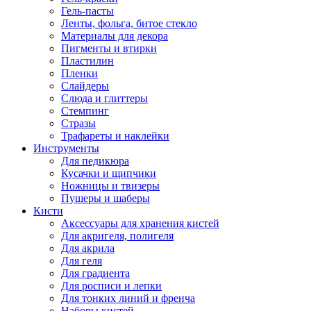
Гель-пасты
Ленты, фольга, битое стекло
Материалы для декора
Пигменты и втирки
Пластилин
Пленки
Слайдеры
Слюда и глиттеры
Стемпинг
Стразы
Трафареты и наклейки
Инструменты
Для педикюра
Кусачки и щипчики
Ножницы и твизеры
Пушеры и шаберы
Кисти
Аксессуары для хранения кистей
Для акригеля, полигеля
Для акрила
Для геля
Для градиента
Для росписи и лепки
Для тонких линий и френча
Наборы кистей