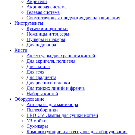
Акригели
Акриловая система
Гелевая система
Сопутствующая продукция для наращивания
Инструменты
Кусачки и щипчики
Ножницы и твизеры
Пушеры и шаберы
Для педикюра
Кисти
Аксессуары для хранения кистей
Для акригеля, полигеля
Для акрила
Для геля
Для градиента
Для росписи и лепки
Для тонких линий и френча
Наборы кистей
Оборудование
Аппараты для маникюра
Пылесборники
LED UV-Лампы для сушки ногтей
УЗ мойки
Сухожары
Комплектующие и аксессуары для оборудования