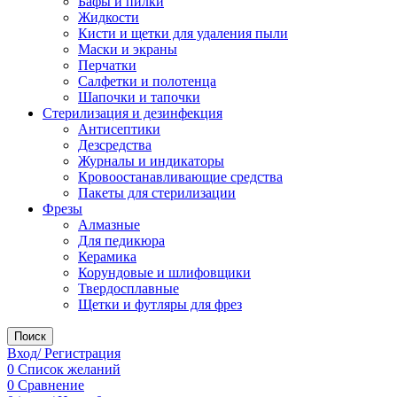
Бафы и пилки
Жидкости
Кисти и щетки для удаления пыли
Маски и экраны
Перчатки
Салфетки и полотенца
Шапочки и тапочки
Стерилизация и дезинфекция
Антисептики
Дезсредства
Журналы и индикаторы
Кровоостанавливающие средства
Пакеты для стерилизации
Фрезы
Алмазные
Для педикюра
Керамика
Корундовые и шлифовщики
Твердосплавные
Щетки и футляры для фрез
Поиск
Вход/ Регистрация
0
Список желаний
0
Сравнение