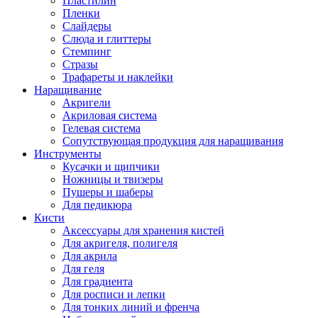
Пластилин
Пленки
Слайдеры
Слюда и глиттеры
Стемпинг
Стразы
Трафареты и наклейки
Наращивание
Акригели
Акриловая система
Гелевая система
Сопутствующая продукция для наращивания
Инструменты
Кусачки и щипчики
Ножницы и твизеры
Пушеры и шаберы
Для педикюра
Кисти
Аксессуары для хранения кистей
Для акригеля, полигеля
Для акрила
Для геля
Для градиента
Для росписи и лепки
Для тонких линий и френча