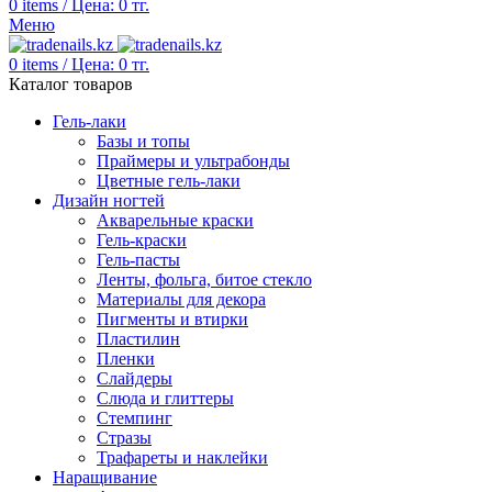
0
items
/
Цена:
0
тг.
Меню
0
items
/
Цена:
0
тг.
Каталог товаров
Гель-лаки
Базы и топы
Праймеры и ультрабонды
Цветные гель-лаки
Дизайн ногтей
Акварельные краски
Гель-краски
Гель-пасты
Ленты, фольга, битое стекло
Материалы для декора
Пигменты и втирки
Пластилин
Пленки
Слайдеры
Слюда и глиттеры
Стемпинг
Стразы
Трафареты и наклейки
Наращивание