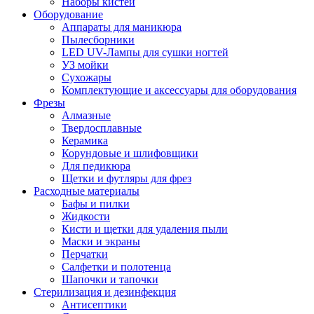
Наборы кистей
Оборудование
Аппараты для маникюра
Пылесборники
LED UV-Лампы для сушки ногтей
УЗ мойки
Сухожары
Комплектующие и аксессуары для оборудования
Фрезы
Алмазные
Твердосплавные
Керамика
Корундовые и шлифовщики
Для педикюра
Щетки и футляры для фрез
Расходные материалы
Бафы и пилки
Жидкости
Кисти и щетки для удаления пыли
Маски и экраны
Перчатки
Салфетки и полотенца
Шапочки и тапочки
Стерилизация и дезинфекция
Антисептики