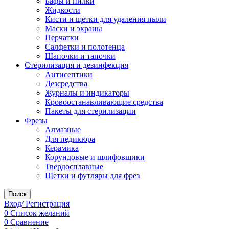
Бафы и пилки
Жидкости
Кисти и щетки для удаления пыли
Маски и экраны
Перчатки
Салфетки и полотенца
Шапочки и тапочки
Стерилизация и дезинфекция
Антисептики
Дезсредства
Журналы и индикаторы
Кровоостанавливающие средства
Пакеты для стерилизации
Фрезы
Алмазные
Для педикюра
Керамика
Корундовые и шлифовщики
Твердосплавные
Щетки и футляры для фрез
Поиск
Вход/ Регистрация
0
Список желаний
0
Сравнение