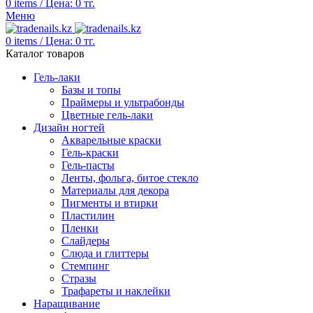
0
items
/
Цена:
0
тг.
Меню
0
items
/
Цена:
0
тг.
Каталог товаров
Гель-лаки
Базы и топы
Праймеры и ультрабонды
Цветные гель-лаки
Дизайн ногтей
Акварельные краски
Гель-краски
Гель-пасты
Ленты, фольга, битое стекло
Материалы для декора
Пигменты и втирки
Пластилин
Пленки
Слайдеры
Слюда и глиттеры
Стемпинг
Стразы
Трафареты и наклейки
Наращивание