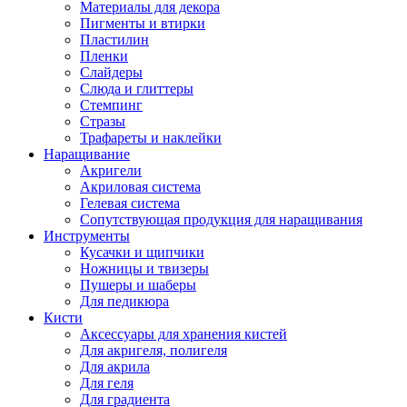
Материалы для декора
Пигменты и втирки
Пластилин
Пленки
Слайдеры
Слюда и глиттеры
Стемпинг
Стразы
Трафареты и наклейки
Наращивание
Акригели
Акриловая система
Гелевая система
Сопутствующая продукция для наращивания
Инструменты
Кусачки и щипчики
Ножницы и твизеры
Пушеры и шаберы
Для педикюра
Кисти
Аксессуары для хранения кистей
Для акригеля, полигеля
Для акрила
Для геля
Для градиента