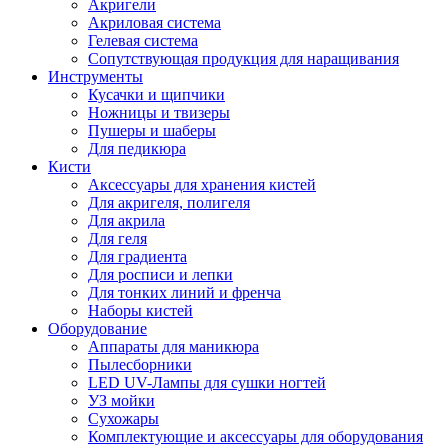
Акригели
Акриловая система
Гелевая система
Сопутствующая продукция для наращивания
Инструменты
Кусачки и щипчики
Ножницы и твизеры
Пушеры и шаберы
Для педикюра
Кисти
Аксессуары для хранения кистей
Для акригеля, полигеля
Для акрила
Для геля
Для градиента
Для росписи и лепки
Для тонких линий и френча
Наборы кистей
Оборудование
Аппараты для маникюра
Пылесборники
LED UV-Лампы для сушки ногтей
УЗ мойки
Сухожары
Комплектующие и аксессуары для оборудования