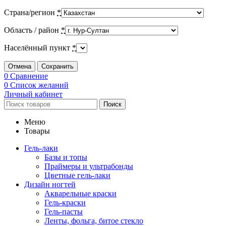
Страна/регион
*
Область / район
*
Населённый пункт
*
Отмена
Сохранить
0
Сравнение
0
Список желаний
Личный кабинет
Поиск
Меню
Товары
Гель-лаки
Базы и топы
Праймеры и ультрабонды
Цветные гель-лаки
Дизайн ногтей
Акварельные краски
Гель-краски
Гель-пасты
Ленты, фольга, битое стекло