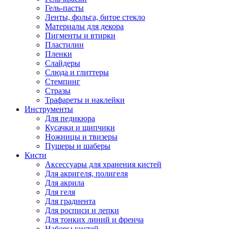
Гель-пасты
Ленты, фольга, битое стекло
Материалы для декора
Пигменты и втирки
Пластилин
Пленки
Слайдеры
Слюда и глиттеры
Стемпинг
Стразы
Трафареты и наклейки
Инструменты
Для педикюра
Кусачки и щипчики
Ножницы и твизеры
Пушеры и шаберы
Кисти
Аксессуары для хранения кистей
Для акригеля, полигеля
Для акрила
Для геля
Для градиента
Для росписи и лепки
Для тонких линий и френча
Наборы кистей