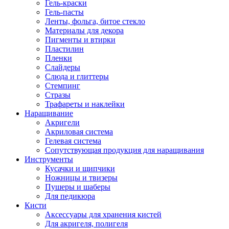
Гель-краски
Гель-пасты
Ленты, фольга, битое стекло
Материалы для декора
Пигменты и втирки
Пластилин
Пленки
Слайдеры
Слюда и глиттеры
Стемпинг
Стразы
Трафареты и наклейки
Наращивание
Акригели
Акриловая система
Гелевая система
Сопутствующая продукция для наращивания
Инструменты
Кусачки и щипчики
Ножницы и твизеры
Пушеры и шаберы
Для педикюра
Кисти
Аксессуары для хранения кистей
Для акригеля, полигеля