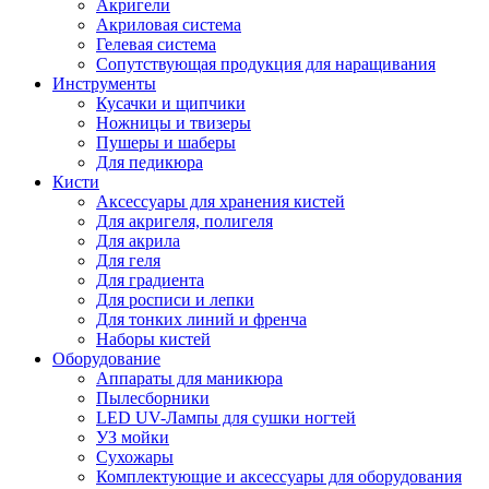
Акригели
Акриловая система
Гелевая система
Сопутствующая продукция для наращивания
Инструменты
Кусачки и щипчики
Ножницы и твизеры
Пушеры и шаберы
Для педикюра
Кисти
Аксессуары для хранения кистей
Для акригеля, полигеля
Для акрила
Для геля
Для градиента
Для росписи и лепки
Для тонких линий и френча
Наборы кистей
Оборудование
Аппараты для маникюра
Пылесборники
LED UV-Лампы для сушки ногтей
УЗ мойки
Сухожары
Комплектующие и аксессуары для оборудования