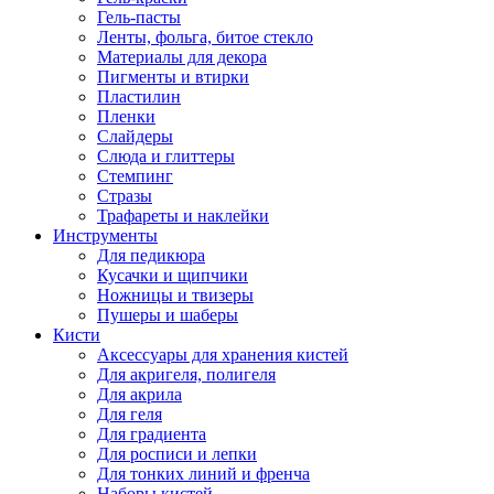
Гель-пасты
Ленты, фольга, битое стекло
Материалы для декора
Пигменты и втирки
Пластилин
Пленки
Слайдеры
Слюда и глиттеры
Стемпинг
Стразы
Трафареты и наклейки
Инструменты
Для педикюра
Кусачки и щипчики
Ножницы и твизеры
Пушеры и шаберы
Кисти
Аксессуары для хранения кистей
Для акригеля, полигеля
Для акрила
Для геля
Для градиента
Для росписи и лепки
Для тонких линий и френча
Наборы кистей