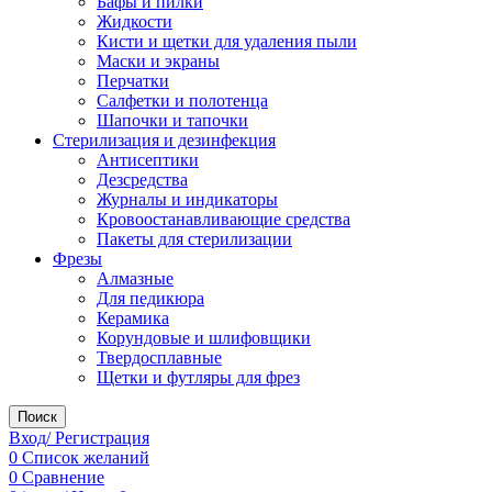
Бафы и пилки
Жидкости
Кисти и щетки для удаления пыли
Маски и экраны
Перчатки
Салфетки и полотенца
Шапочки и тапочки
Стерилизация и дезинфекция
Антисептики
Дезсредства
Журналы и индикаторы
Кровоостанавливающие средства
Пакеты для стерилизации
Фрезы
Алмазные
Для педикюра
Керамика
Корундовые и шлифовщики
Твердосплавные
Щетки и футляры для фрез
Поиск
Вход/ Регистрация
0
Список желаний
0
Сравнение