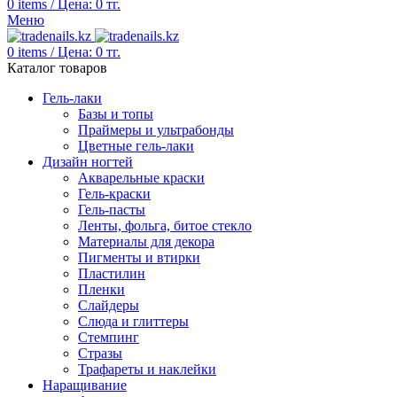
0
items
/
Цена:
0
тг.
Меню
0
items
/
Цена:
0
тг.
Каталог товаров
Гель-лаки
Базы и топы
Праймеры и ультрабонды
Цветные гель-лаки
Дизайн ногтей
Акварельные краски
Гель-краски
Гель-пасты
Ленты, фольга, битое стекло
Материалы для декора
Пигменты и втирки
Пластилин
Пленки
Слайдеры
Слюда и глиттеры
Стемпинг
Стразы
Трафареты и наклейки
Наращивание